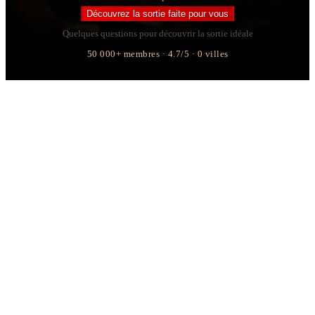
Découvrez la sortie faite pour vous
Quelques questions pour découvrir la sortie idéale
50 000+ membres · 4.7/5 · 0 villes
Comment ça marche
Dessinez votre sortie idéale
Quelques questions pour trouver les personnes qui vous
correspondent
On s'occupe de tout
Ambassadeur, convives et lieu triés sur le volet : il ne vous
reste qu'à choisir votre date
Savourez la rencontre
Une sortie, de futurs amis, des conversations qui comptent