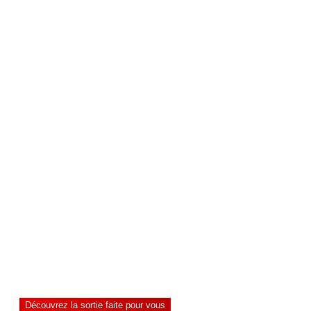
surprise.
Convivialité, pas dating
Des expériences entre inconnus dans une ambiance
chaleureuse et bienveillante
50 000+
membres
3 500
expériences
4,7/5
de satisfaction
Quelques questions pour découvrir la sortie idéale
Découvrez la sortie faite pour vous