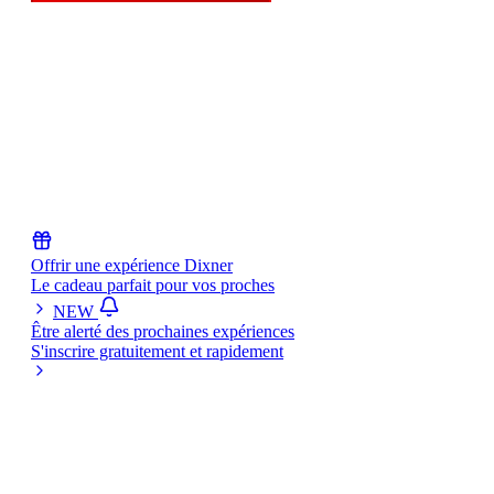
Questions fréquentes
Comment se passe une expérience Dixner ?
Qui sont les autres convives ?
Puis-je annuler ma réservation ?
Comment fonctionne le matching ?
Le repas est-il inclus dans le prix ?
Offrir une expérience Dixner
Le cadeau parfait pour vos proches
NEW
Être alerté des prochaines expériences
S'inscrire gratuitement et rapidement
Rejoignez l'aventure Dixner
Vous avez un lieu pour accueillir une expérience Dixner ou
souhaitez devenir ambassadeur ?